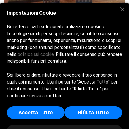
Impostazioni Cookie
Noi e terze parti selezionate utilizziamo cookie o
tecnologie simili per scopi tecnici e, con il tuo consenso,
Home
La spiaggia
Chiringuito & Ristorante
anche per funzionalità, esperienza, misurazione e scopi di
Attività ed eventi
Galleria
Contatti
marketing (con annunci personalizzati) come specificato
nella
politica sui cookie
. Rifiutare il consenso può rendere
indisponibili funzioni correlate.
Siamo aperti tutti i giorni dalle 8:00 alle 20:00
Sei libero di dare, rifiutare o revocare il tuo consenso in
Bagno Otello 28. Made with love.
qualsiasi momento. Usa il pulsante “Accetta Tutto” per
dare il consenso. Usa il pulsante “Rifiuta Tutto” per
Cookie Policy
continuare senza accettare.
Privacy Policy
BAGNO OTELLO DI GIOVANARDI GABRIELE E C. S.A.S. -
Accetta Tutto
Rifiuta Tutto
Sede Legale: LUNGOMARE CLAUDIO TINTORI 34/A - 47921 -
RIMINI (RN) - Iscritta al registro delle imprese di Rimini -
p.i/c.f: 03341990400 - Numero REA: RN - 288249