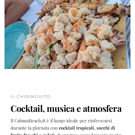
IL CHIRINGUITO
Cocktail, musica e atmosfera
Il CabanaBeach28 è il luogo ideale per rinfrescarsi
durante la giornata con
cocktail tropicali, succhi di
frutta freschi e gelati
, da gustare comodamente in riva