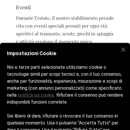
Eventi
Durante l’estate, il nostro stabilimento prende
vita con eventi speciali pensati per ogni età:
aperitivi al tramonto, serate, giochi in spiaggia
e attività rendono il momento unico.
Impostazioni Cookie
Noi e terze parti selezionate utilizziamo cookie o
tecnologie simili per scopi tecnici e, con il tuo consenso,
Home
La spiaggia
Chiringuito & Ristorante
anche per funzionalità, esperienza, misurazione e scopi di
Attività ed eventi
Galleria
Contatti
marketing (con annunci personalizzati) come specificato
nella
politica sui cookie
. Rifiutare il consenso può rendere
indisponibili funzioni correlate.
Siamo aperti tutti i giorni dalle 8:00 alle 20:00
Sei libero di dare, rifiutare o revocare il tuo consenso in
Bagno Otello 28. Made with love.
qualsiasi momento. Usa il pulsante “Accetta Tutto” per
dare il consenso. Usa il pulsante “Rifiuta Tutto” per